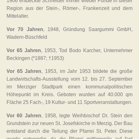
1906 entdeckte Schneider immer wieder Funde in dieser
Region aus der Stein-, Römer-, Frankenzeit und dem
Mittelalter.
Vor 70 Jahren
, 1948, Gründung Saargummi GmbH,
Wadern-Büschfeld
Vor 65 Jahren
, 1953, Tod Bodo Karcher, Unternehmer
Beckingen (*1887; †1953)
Vor 65 Jahren
, 1953, im Jahr 1953 bildete die große
Landwirtschafts-Ausstellung vom 12. bis 27. September
im Merziger Stadtpark einen kommunalpolitischen
Höhepunkt im Kreis. Geboten wurden auf 40.000 qm
Fläche 25 Fach-, 19 Kultur- und 11 Sportveranstaltungen.
Vor 60 Jahren
,
1958, legte Weihbischof Dr. Stein den
Grundstein zur neuen St. Josefskirche in Merzig. Der Bau
entstand durch die Teilung der Pfarrei St. Peter. Diese
wurde notwendig, da die Pfarrei mittlerweile auf fast