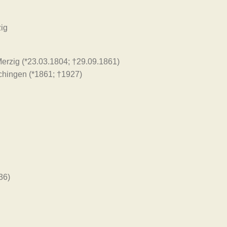
zig
rzig (*23.03.1804; †29.09.1861)
chingen (*1861; †1927)
36)