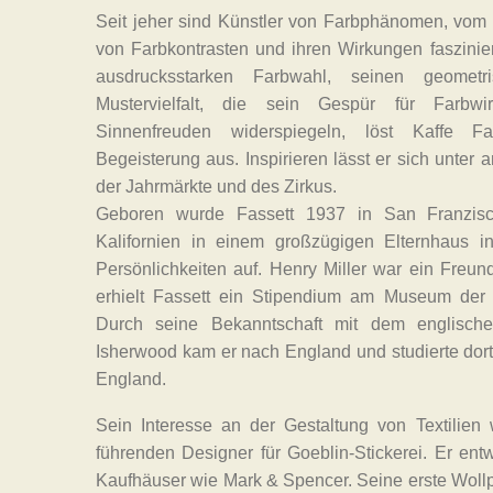
Seit jeher sind Künstler von Farbphänomen, vom
von Farbkontrasten und ihren Wirkungen fasziniert
ausdrucksstarken Farbwahl, seinen geomet
Mustervielfalt, die sein Gespür für Farbwi
Sinnenfreuden widerspiegeln, löst Kaffe F
Begeisterung aus. Inspirieren lässt er sich unter
der Jahrmärkte und des Zirkus.
Geboren wurde Fassett 1937 in San Franzis
Kalifornien in einem großzügigen Elternhaus 
Persönlichkeiten auf. Henry Miller war ein Freun
erhielt Fassett ein Stipendium am Museum der
Durch seine Bekanntschaft mit dem englischen 
Isherwood kam er nach England und studierte dort 
England.
Sein Interesse an der Gestaltung von Textilie
führenden Designer für Goeblin-Stickerei. Er entw
Kaufhäuser wie Mark & Spencer. Seine erste Wollpr