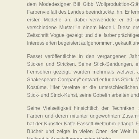
dem Modedesigner Bill Gibb Wollproduktion-Stät
Farbenvielfalt des Landes beeindruckte ihn. Er lern
ersten Modelle an, dabei verwendete er 30 un
verschiedene Muster in einem Modell. Diese ers
Zeitschrift Vogue gezeigt und die farbenprächtig
Interessierten begeistert aufgenommen, gekauft und
Fasset veröffentlichte in den vergangenen Ja
Sticken und Stricken. Seine Stick-Sendungen, e
Fernsehen gezeigt, wurden mehrmals weltweit au
Shakespeare Company“ entwarf er für das Stück „W
Kostüme. Hier vereinte er die unterschiedliche
Stick- und Strick-Kunst, seine Gobelin arbeiten u
Seine Vielseitigkeit hinsichtlich der Techniken,
Farben und deren mitunter ungewohnten Zusammen
hat der Künstler Kaffe Fassett Weltruhm erlangt. Er
Bücher und zeigte in vielen Orten der Welt i