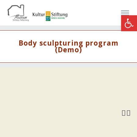
Werkzeugle
Body sculpturing program
(Demo)

