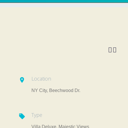


Location

NY City, Beechwood Dr.
Type

Villa Deluxe, Majestic Views