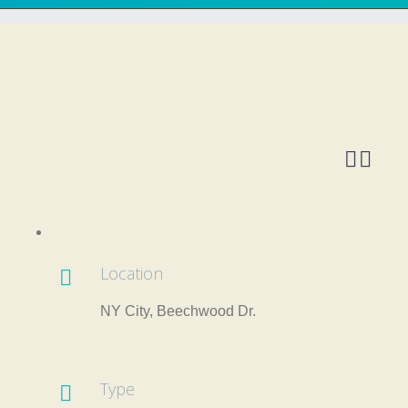


Location

NY City, Beechwood Dr.
Type
