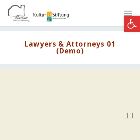
Werkzeugle
Lawyers & Attorneys 01
(Demo)

