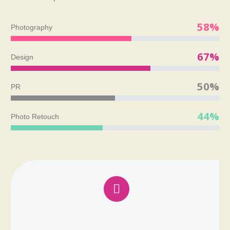
58%
Photography
67%
Design
50%
PR
44%
Photo Retouch

