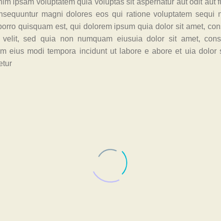
m ipsam voluptatem quia voluptas sit aspernatur aut odit aut f
nsequuntur magni dolores eos qui ratione voluptatem sequi n
orro quisquam est, qui dolorem ipsum quia dolor sit amet, cons
i velit, sed quia non numquam eiusuia dolor sit amet, con
 eius modi tempora incidunt ut labore e abore et uia dolor s
etur