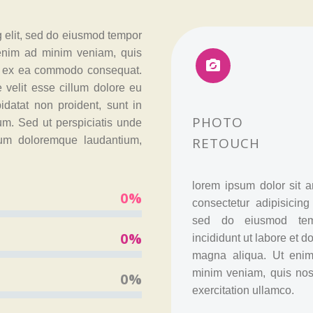
g elit, sed do eiusmod tempor
 enim ad minim veniam, quis


uip ex ea commodo consequat.
e velit esse cillum dolore eu
pidatat non proident, sunt in
PHOTO
rum. Sed ut perspiciatis unde
ium doloremque laudantium,
RETOUCH
lorem ipsum dolor sit a
0%
consectetur adipisicing 
sed do eiusmod tem
0%
incididunt ut labore et d
magna aliqua. Ut eni
minim veniam, quis nos
0%
exercitation ullamco.