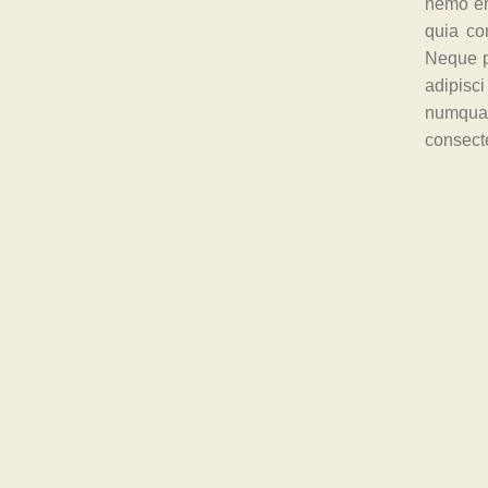
nemo eni
quia co
Neque p
adipisc
numquam
consect