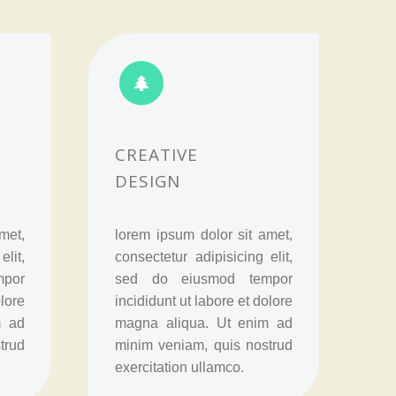


CREATIVE
DESIGN
met,
lorem ipsum dolor sit amet,
elit,
consectetur adipisicing elit,
por
sed do eiusmod tempor
olore
incididunt ut labore et dolore
m ad
magna aliqua. Ut enim ad
trud
minim veniam, quis nostrud
exercitation ullamco.