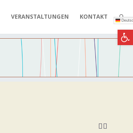
N
VERANSTALTUNGEN
KONTAKT
Deuts
Werkzeugle

