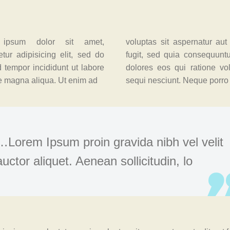
ipsum dolor sit amet,
voluptas sit aspernatur aut 
tur adipisicing elit, sed do
fugit, sed quia consequunt
 tempor incididunt ut labore
dolores eos qui ratione vo
re magna aliqua. Ut enim ad
sequi nesciunt. Neque porro
…Lorem Ipsum proin gravida nibh vel velit
auctor aliquet. Aenean sollicitudin, lo