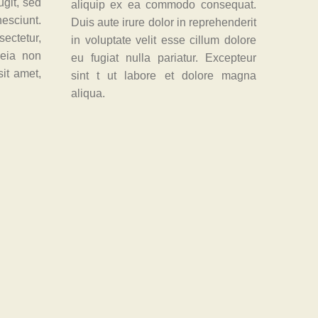
ugit, sed
aliquip ex ea commodo consequat.
esciunt.
Duis aute irure dolor in reprehenderit
ectetur,
in voluptate velit esse cillum dolore
seia non
eu fugiat nulla pariatur. Excepteur
it amet,
sint t ut labore et dolore magna
aliqua.