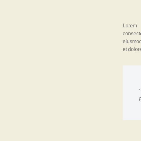
Lorem 
consecte
eiusmod
et dolo