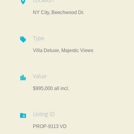
Location

NY City, Beechwood Dr.
Type

Villa Deluxe, Majestic Views
Value

$995,000 all incl.
Listing ID

PROP-9113 VD