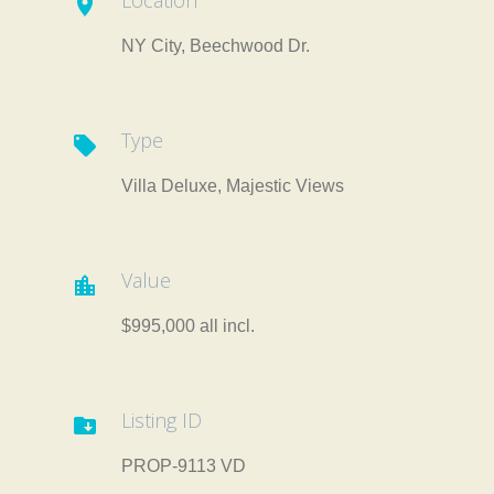
Location

NY City, Beechwood Dr.
Type

Villa Deluxe, Majestic Views
Value

$995,000 all incl.
Listing ID

PROP-9113 VD