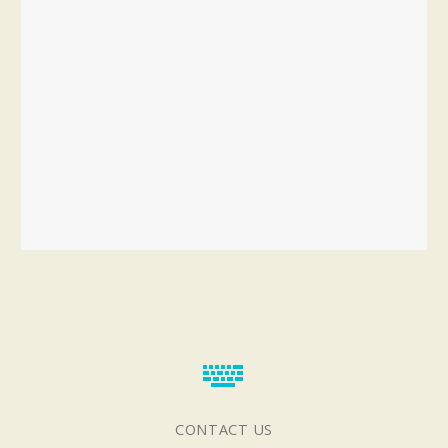


CONTACT US