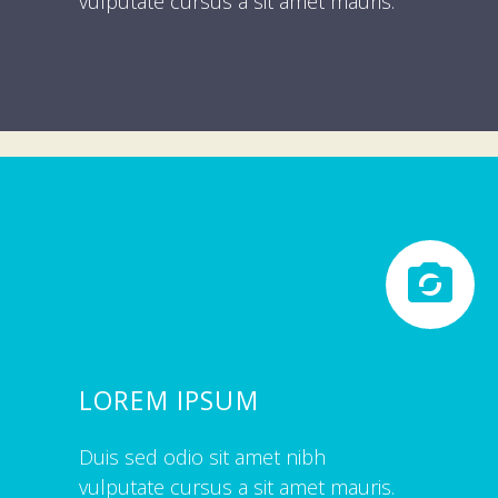
vulputate cursus a sit amet mauris.


LOREM IPSUM
Duis sed odio sit amet nibh
vulputate cursus a sit amet mauris.