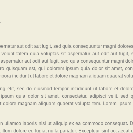
T
rnatur aut odit aut fugit, sed quia consequuntur magni dolores
olupt tatem quia voluptas sit aspernatur aut odit aut fugit, 
 aspernatur aut odit aut fugit, sed quia consequuntur magni do
ro quisquam est, qui dolorem ipsum quia dolor sit amet, cons
mpora incidunt ut labore et dolore magnam aliquam quaerat volu
ing elit, sed do eiusmod tempor incididunt ut labore et dolo
psum quia dolor sit amet, consectetur, adipisci velit, sed 
t dolore magnam aliquam quaerat volupta tem. Lorem ipsum d
on ullamco laboris nisi ut aliquip ex ea commodo consequat. D
 cillum dolore eu fugiat nulla pariatur. Excepteur sint occaecat 