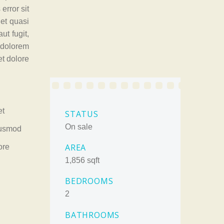
error sit
et quasi
ut fugit,
 dolorem
et dolore
et
STATUS
On sale
eiusmod
AREA
ore
1,856 sqft
BEDROOMS
2
BATHROOMS