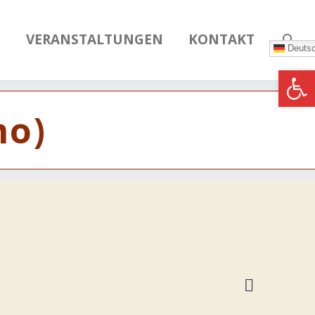
N
VERANSTALTUNGEN
KONTAKT
Deuts
Werkzeugle
mo)
