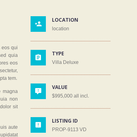
LOCATION

location
 eos qui
TYPE
sed quia

Villa Deluxe
lores eos
ectetur,
pta tem.
VALUE

re magna
$995,000 all incl.
quia non
olor sit
LISTING ID

uis aute
PROP-9113 VD
cupidatat