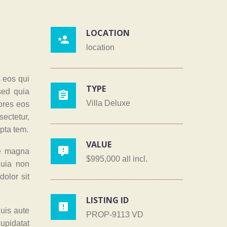
LOCATION

location
 eos qui
TYPE
sed quia

Villa Deluxe
lores eos
ectetur,
pta tem.
VALUE

re magna
$995,000 all incl.
quia non
olor sit
LISTING ID

uis aute
PROP-9113 VD
cupidatat