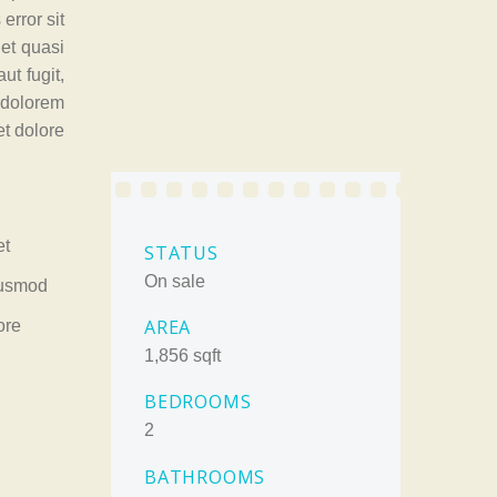
error sit
et quasi
ut fugit,
 dolorem
et dolore
et
STATUS
On sale
eiusmod
AREA
ore
1,856 sqft
BEDROOMS
2
BATHROOMS