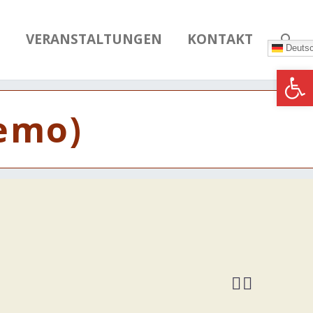
N
VERANSTALTUNGEN
KONTAKT
Deuts
Werkzeugle
Demo)

