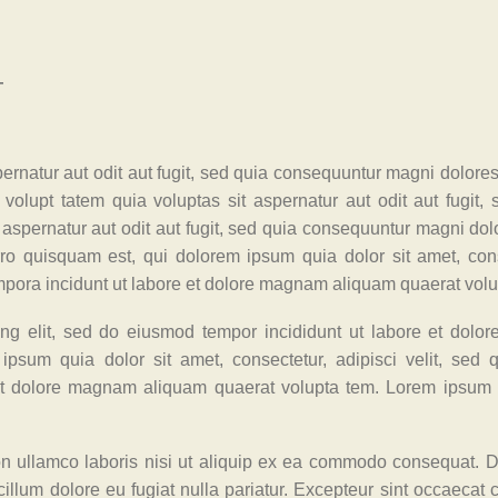
T
rnatur aut odit aut fugit, sed quia consequuntur magni dolores
olupt tatem quia voluptas sit aspernatur aut odit aut fugit, 
 aspernatur aut odit aut fugit, sed quia consequuntur magni do
ro quisquam est, qui dolorem ipsum quia dolor sit amet, cons
mpora incidunt ut labore et dolore magnam aliquam quaerat volu
ing elit, sed do eiusmod tempor incididunt ut labore et dolo
psum quia dolor sit amet, consectetur, adipisci velit, sed 
t dolore magnam aliquam quaerat volupta tem. Lorem ipsum d
on ullamco laboris nisi ut aliquip ex ea commodo consequat. D
 cillum dolore eu fugiat nulla pariatur. Excepteur sint occaecat 