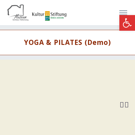
Werkzeugle
YOGA & PILATES (Demo)

