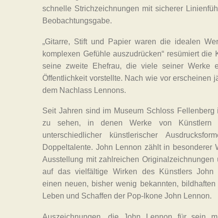
schnelle Strichzeichnungen mit sicherer Linienfü
Beobachtungsgabe.
„Gitarre, Stift und Papier waren die idealen W
komplexen Gefühle auszudrücken“ resümiert die 
seine zweite Ehefrau, die viele seiner Werke 
Öffentlichkeit vorstellte. Nach wie vor erscheinen 
dem Nachlass Lennons.
Seit Jahren sind im Museum Schloss Fellenberg 
zu sehen, in denen Werke von Künstlern g
unterschiedlicher künstlerischer Ausdrucksfo
Doppeltalente. John Lennon zählt in besonderer W
Ausstellung mit zahlreichen Originalzeichnungen 
auf das vielfältige Wirken des Künstlers John
einen neuen, bisher wenig bekannten, bildhafte
Leben und Schaffen der Pop-Ikone John Lennon.
Auszeichnungen, die John Lennon für sein mu