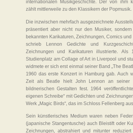
internationalen Musikgeschichte. Der von ihm 
zählt mittlerweile zu den Klassikern der Popmusik.
Die inzwischen mehrfach ausgezeichnete Ausstellu
präsentiert aber nicht nur den Musiker, sondern
bekannten Karikaturen, Zeichnungen, Comics und Li
schrieb Lennon Gedichte und Kurzgeschich
Zeichnungen und Karikaturen illustrierte. Als
Studienplatz am Collage of Art in Liverpool und st
widmete er sich erst einmal seiner Band „The Beatl
1960 das erste Konzert in Hamburg gab. Auch wä
Zeit als Beatle hielt John Lennon an seiner
bildnerischen Gestalten fest. 1964 veröffentlich
eigenen Schreibe“ mit Gedichten und Zeichnungen.
Werk „Magic Birds“, das im Schloss Fellenberg ausg
Sein künstlerisches Medium waren neben Feder
(japanische Stangentusche) auch Bleistift oder Ku
Zeichnungen, abstrahiert und mitunter reduziert