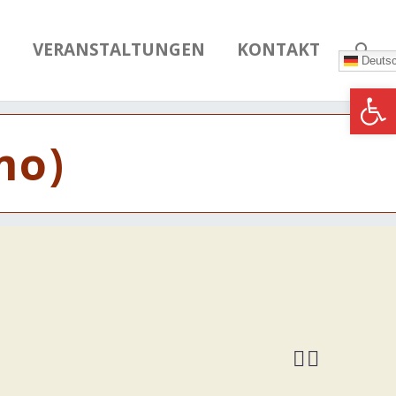
N
VERANSTALTUNGEN
KONTAKT
Deuts
Werkzeugle
mo)

