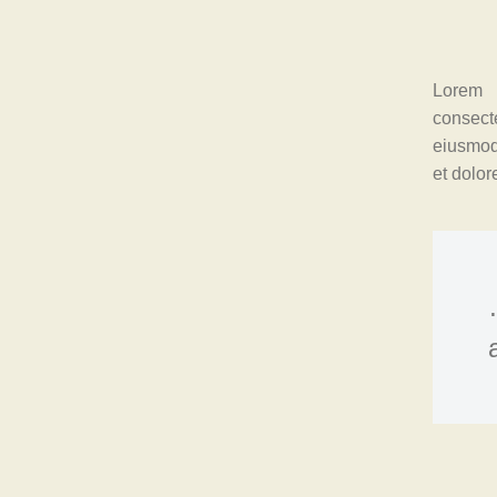
Lorem 
consecte
eiusmod
et dolo