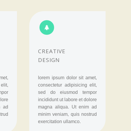


CREATIVE
DESIGN
met,
lorem ipsum dolor sit amet,
elit,
consectetur adipisicing elit,
por
sed do eiusmod tempor
olore
incididunt ut labore et dolore
m ad
magna aliqua. Ut enim ad
trud
minim veniam, quis nostrud
exercitation ullamco.