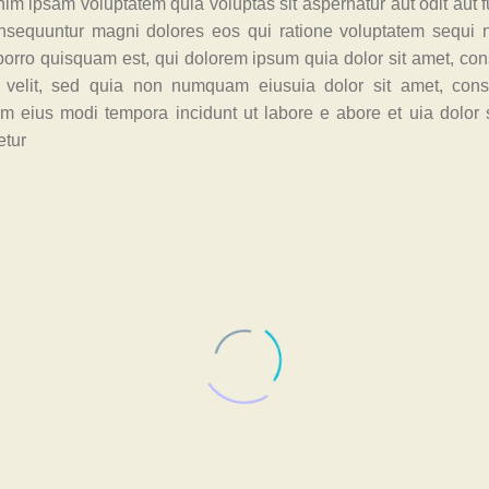
m ipsam voluptatem quia voluptas sit aspernatur aut odit aut f
nsequuntur magni dolores eos qui ratione voluptatem sequi n
orro quisquam est, qui dolorem ipsum quia dolor sit amet, cons
i velit, sed quia non numquam eiusuia dolor sit amet, con
 eius modi tempora incidunt ut labore e abore et uia dolor s
etur