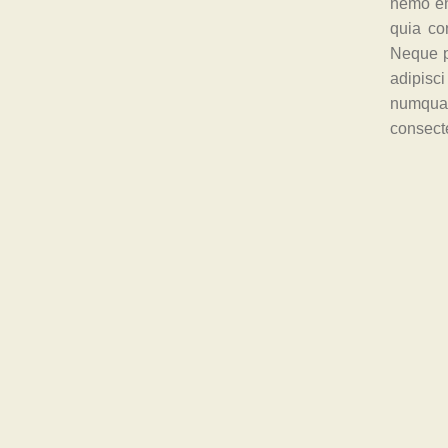
nemo eni
quia co
Neque p
adipisc
numquam
consect