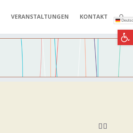
N
VERANSTALTUNGEN
KONTAKT
Deuts
Werkzeugle

