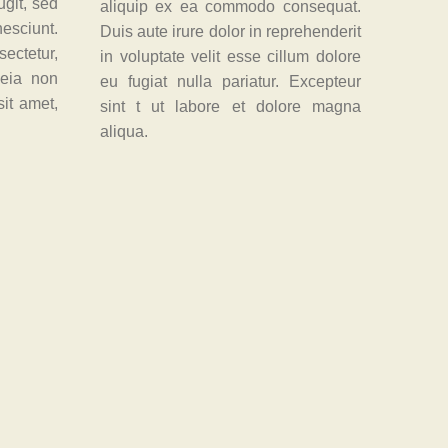
ugit, sed
aliquip ex ea commodo consequat.
esciunt.
Duis aute irure dolor in reprehenderit
ectetur,
in voluptate velit esse cillum dolore
seia non
eu fugiat nulla pariatur. Excepteur
it amet,
sint t ut labore et dolore magna
aliqua.