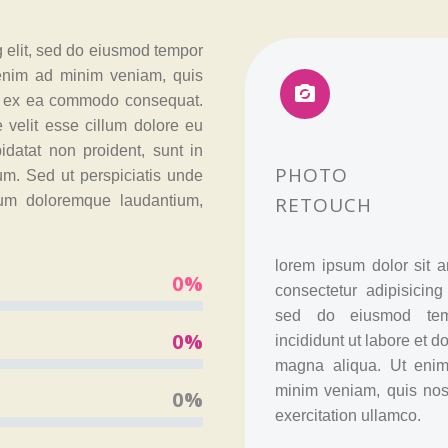
g elit, sed do eiusmod tempor
 enim ad minim veniam, quis


uip ex ea commodo consequat.
e velit esse cillum dolore eu
pidatat non proident, sunt in
PHOTO
rum. Sed ut perspiciatis unde
ium doloremque laudantium,
RETOUCH
lorem ipsum dolor sit a
0%
consectetur adipisicing 
sed do eiusmod tem
0%
incididunt ut labore et d
magna aliqua. Ut eni
minim veniam, quis nos
0%
exercitation ullamco.