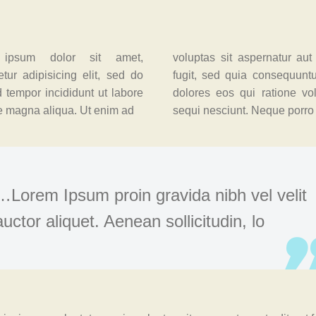
ipsum dolor sit amet,
voluptas sit aspernatur aut 
tur adipisicing elit, sed do
fugit, sed quia consequunt
 tempor incididunt ut labore
dolores eos qui ratione vo
re magna aliqua. Ut enim ad
sequi nesciunt. Neque porro
…Lorem Ipsum proin gravida nibh vel velit
auctor aliquet. Aenean sollicitudin, lo