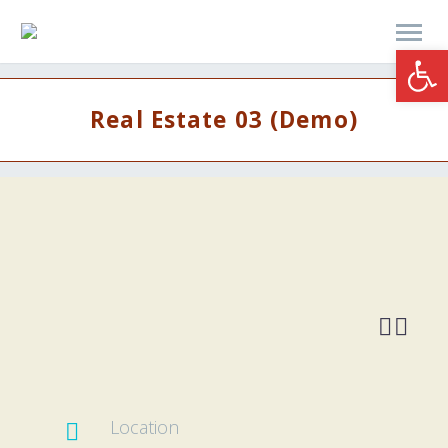
Werkzeugle
Real Estate 03 (Demo)


Location
